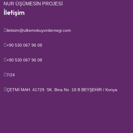
NUR ÜŞÜMESİN PROJESİ
İletişim
iletisim@ulkemokuyordernegi.com
‪+90 530 067 96 08‬
‪+90 530 067 96 08‬
7/24
ÇETMİ MAH. 41729. SK. Bina No :18 B BEYŞEHİR / Konya