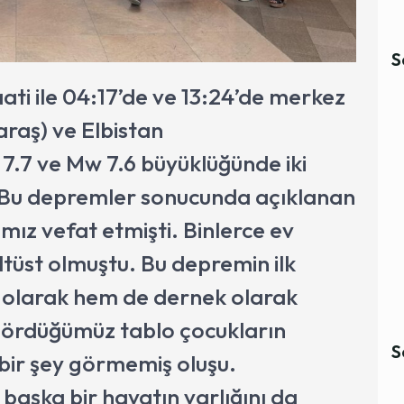
S
ati ile 04:17’de ve 13:24’de merkez
raş) ve Elbistan
.7 ve Mw 7.6 büyüklüğünde iki
Bu depremler sonucunda açıklanan
ız vefat etmişti. Binlerce ev
altüst olmuştu. Bu depremin ilk
 olarak hem de dernek olarak
gördüğümüz tablo çocukların
S
ir şey görmemiş oluşu.
başka bir hayatın varlığını da