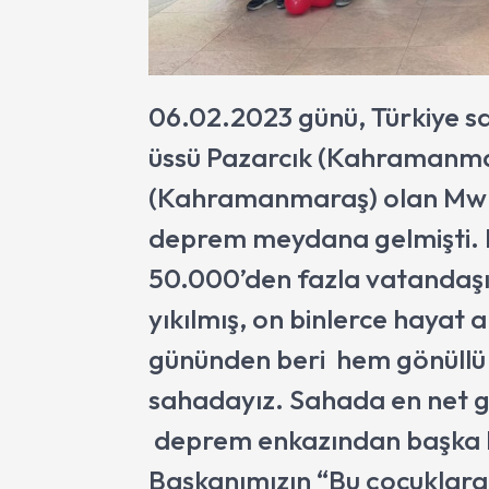
06.02.2023 günü, Türkiye sa
üssü Pazarcık (Kahramanma
(Kahramanmaraş) olan Mw 7
deprem meydana gelmişti. 
50.000’den fazla vatandaşım
yıkılmış, on binlerce hayat 
gününden beri hem gönüllü
sahadayız. Sahada en net 
deprem enkazından başka b
Başkanımızın “Bu çocuklara 