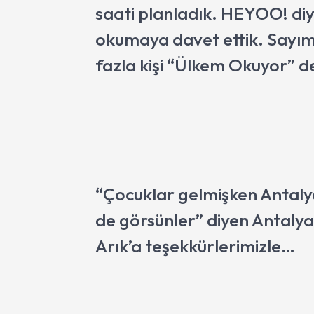
saati planladık. HEYOO! di
okumaya davet ettik. Sayım
fazla kişi “Ülkem Okuyor” d
“Çocuklar gelmişken Antaly
de görsünler” diyen Antaly
Arık’a teşekkürlerimizle…