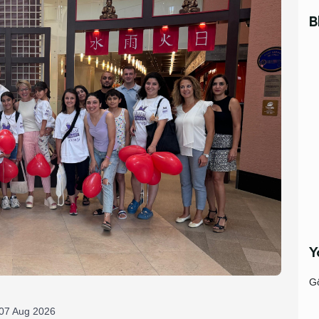
B
Y
Gö
07 Aug 2026