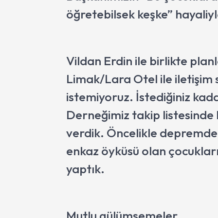
öğretebilsek keşke” hayaliyl
Vildan Erdin ile birlikte pl
Limak/Lara Otel ile iletişim
istemiyoruz. İstediğiniz kad
Derneğimiz takip listesinde
verdik. Öncelikle depremde
enkaz öyküsü olan çocukları
yaptık.
Mutlu gülümsemeler